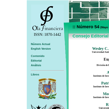
:: Número 54
(Mayo 
ISSN: 1870-1442
Consejo Editorial
Número Actual
Wesley C.
English Version
Universidad Autó
Contenido
Eu
Editorial
Análisis
División de
A
Libros
Instituto de I
Patr
Instituto de I
Mon
Instituto de I
R
Universid