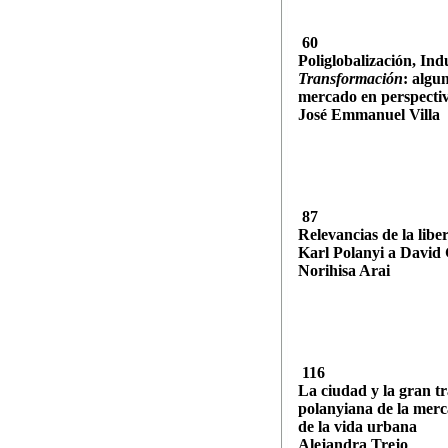
60
Poliglobalización, Indu
Transformación
: algu
mercado en perspectiv
José Emmanuel Villa
87
Relevancias de la libe
Karl Polanyi a David
Norihisa Arai
116
La ciudad y la gran t
polanyiana de la merca
de la vida urbana
Alejandra Trejo