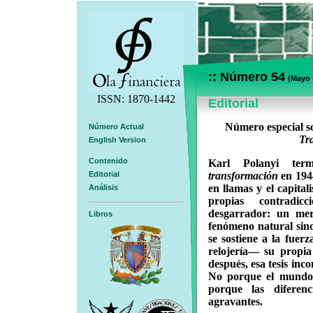
:: Número 54
(Mayo 
ISSN: 1870-1442
Editorial
Número especial s
Número Actual
Tr
English Version
Contenido
Karl Polanyi ter
Editorial
transformación
en 194
en llamas y el capital
Análisis
propias contradic
desgarrador: un me
Libros
fenómeno natural sino
se sostiene a la fuer
relojería— su propia
después, esa tesis inc
No porque el mundo s
porque las diferenc
agravantes.