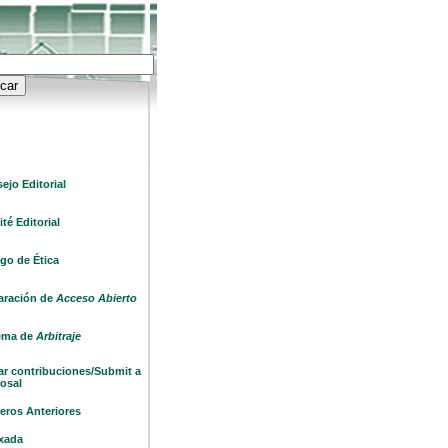
ejo Editorial
té Editorial
go de Ética
aración de
Acceso Abierto
ema de
Arbitraje
ar contribuciones/
Submit a
osal
ros Anteriores
xada