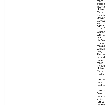
Mayo
publica
inter
Unive
Méxic
Invest
Univer
Cueva 
en Hu
04510,
0131, 
Ciudad 
s/n, C
D.F.,
ola.fi
respo
Morale
Exclu
203, 
Respon
de est
López y
Mario 
Invest
Univer
Méxi
modifi
Las o
autore
postura
Esta p
fines 
no se m
y su d
forma,
escrito