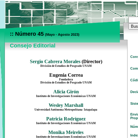
:: Número 45
(Mayo - Agosto 2023)
Consejo Editorial
Cons
Sergio Cabrera Morales
(Director)
División de Estudios de Posgrado UNAM
Comi
Eugenia Correa
Fundadora
Códi
División de Estudios de Posgrado UNAM
Alicia Girón
Decl
Instituto de Investigaciones Económicas UNAM
Sist
Wesley Marshall
Universidad Autónoma Metropolitana ­ Iztapalapa
Envi
Patricia Rodríguez
Prop
Instituto de Investigaciones Económicas UNAM
Núme
Monika Meireles
Inde
Instituto de Investigaciones Económicas UNAM