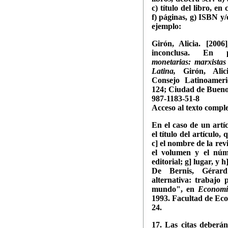
c) título del libro, en
f) páginas, g) ISBN y/
ejemplo:
Girón, Alicia. [200
inconclusa. En 
monetarias: marxistas
Latina,
Girón, Alic
Consejo Latinoameri
124; Ciudad de Buenos
987-1183-51-8
Acceso al texto compl
En el caso de un artíc
el título del artículo,
c] el nombre de la rev
el volumen y el núm
editorial; g] lugar, y 
De Bernis, Gérard
alternativa: trabajo 
mundo", en
Economí
1993. Facultad de Ec
24.
17. Las citas deberán