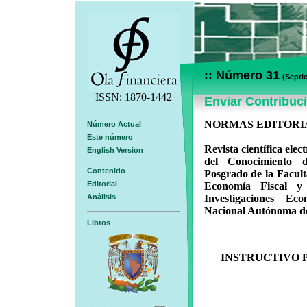
:: Número 31
(Septi
ISSN: 1870-1442
Enviar Contribuc
NORMAS EDITORI
Número Actual
Este número
Revista científica ele
English Version
del Conocimiento 
Contenido
Posgrado de la Facul
Editorial
Economía Fiscal y 
Análisis
Investigaciones Ec
Nacional Autónoma d
Libros
INSTRUCTIVO