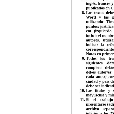
inglés, francés
publicados en Ca
Los textos debe
Word y las gr
utilizando T
puntos; justific
cm (izquierdo
incluir el nombr
autores, utili
indicar la ref
correspondiente
Notas en primera
Todos los tra
siguientes dat
completo del/
del/os autor/es
cada autor; cor
ciudad y país d
debe ser indicada
Los títulos y 
mayúscula y min
Si el trabajo
presentarse (ad
archivo sepa
inferior a los 2