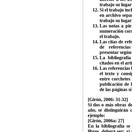
trabajo su lugar
Si el trabajo in
en archivo sepa
trabajo su lugar
Las notas a pi
numeración corr
el trabajo.
Las citas de refe
de referenci
presentar según 
La bibliografí
citados en el art
Las referencias 
el texto y cons
entre corchetes 
publicación de
de las páginas s
[Girón, 2006: 31-32]
Si dos o más obras de
año, se distinguirán c
ejemplo:
[Girón, 2006a: 27]
En la bibliografía se
libros, deberá ser: a)