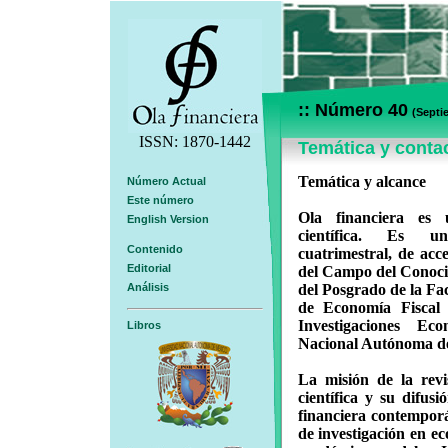
:: Número 40
(Septi
ISSN: 1870-1442
Temática y conta
Temática y alcance
Número Actual
Este número
Ola financiera es 
English Version
científica. Es un
Contenido
cuatrimestral, de acc
Editorial
del Campo del Conoci
Análisis
del Posgrado de la Fa
de Economía Fiscal 
Investigaciones Ec
Libros
Nacional Autónoma d
La misión de la revis
científica y su difus
financiera contemporá
de investigación en e